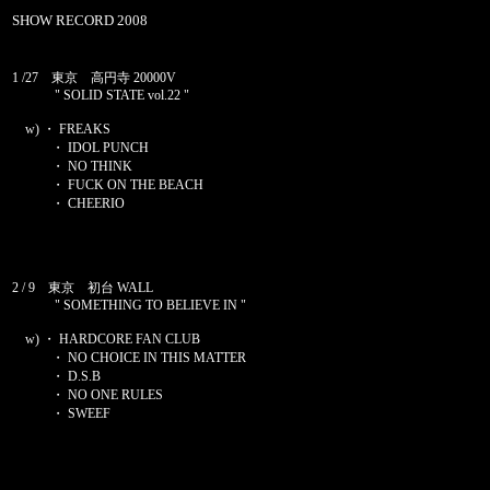
SHOW RECORD 2008
1 /27 東京 高円寺 20000V
" SOLID STATE vol.22 "
w) ・ FREAKS
・ IDOL PUNCH
・ NO THINK
・ FUCK ON THE BEACH
・ CHEERIO
2 / 9 東京 初台 WALL
" SOMETHING TO BELIEVE IN "
w) ・ HARDCORE FAN CLUB
・ NO CHOICE IN THIS MATTER
・ D.S.B
・ NO ONE RULES
・ SWEEF