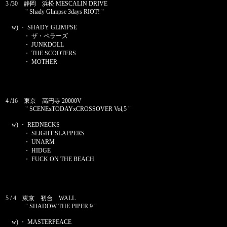
3 /30 静岡 浜松 MESCALIN DRIVE
" Shady Glimpse 3days RIOT! "
w) ・ SHADY GLIMPSE
・ ザ・ペラーズ
・ JUNKDOLL
・ THE SCOOTERS
・ MOTHER
4 /16 東京 高円寺 20000V
" SCENExTODAYxCROSSOVER Vol,5 "
w) ・ REDNECKS
・ SLIGHT SLAPPERS
・ UNARM
・ HIDGE
・ FUCK ON THE BEACH
5 / 4 東京 初台 WALL
" SHADOW THE PIPER 9 "
w) ・ MASTERPEACE