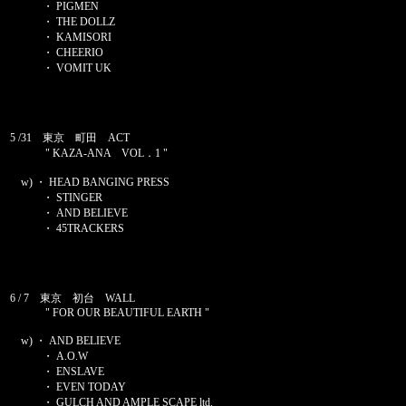
・ PIGMEN
・ THE DOLLZ
・ KAMISORI
・ CHEERIO
・ VOMIT UK
5 /31 東京 町田 ACT
" KAZA-ANA VOL．1 "
w) ・ HEAD BANGING PRESS
・ STINGER
・ AND BELIEVE
・ 45TRACKERS
6 / 7 東京 初台 WALL
" FOR OUR BEAUTIFUL EARTH "
w) ・ AND BELIEVE
・ A.O.W
・ ENSLAVE
・ EVEN TODAY
・ GULCH AND AMPLE SCAPE ltd.