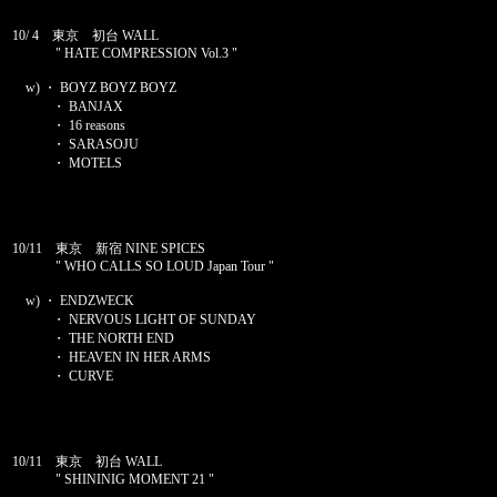
10/ 4 東京 初台 WALL
" HATE COMPRESSION Vol.3 "
w) ・ BOYZ BOYZ BOYZ
・ BANJAX
・ 16 reasons
・ SARASOJU
・ MOTELS
10/11 東京 新宿 NINE SPICES
" WHO CALLS SO LOUD Japan Tour "
w) ・ ENDZWECK
・ NERVOUS LIGHT OF SUNDAY
・ THE NORTH END
・ HEAVEN IN HER ARMS
・ CURVE
10/11 東京 初台 WALL
" SHININIG MOMENT 21 "