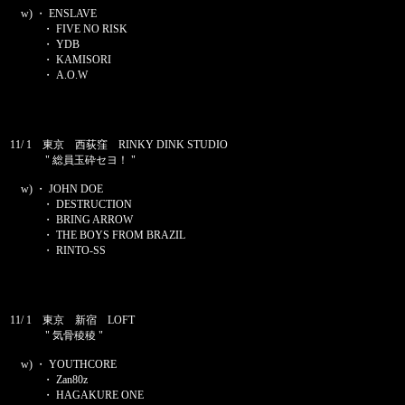
w) ・ ENSLAVE
・ FIVE NO RISK
・ YDB
・ KAMISORI
・ A.O.W
11/ 1 東京 西荻窪 RINKY DINK STUDIO
" 総員玉砕セヨ！ "
w) ・ JOHN DOE
・ DESTRUCTION
・ BRING ARROW
・ THE BOYS FROM BRAZIL
・ RINTO-SS
11/ 1 東京 新宿 LOFT
" 気骨稜稜 "
w) ・ YOUTHCORE
・ Zan80z
・ HAGAKURE ONE