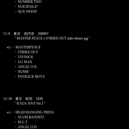
・ NUMBER TWO
・ SUICIDAL47
・ QUE WOOD
11/ 8 東京 高円寺 20000V
" MASTER PEACE x STRIKE OUT split release gig "
w) ・ MASTERPEACE
・ STRIKE OUT
・ VIVISICK
・ UG MAN
・ ANGEL O.D.
・ NUMB
・ PAYBACK BOYS
11/ 30 東京 町田 SDR
" KAZA-ANA Vol.3 "
w) ・ HEAD BANGING PRESS
・ SCUM BANDITZ
・ M.G.T.
・ ANGEL O.D.