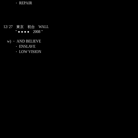
・ REPAIR
12/ 27 東京 初台 WALL
" ● ● ● ● 2008 "
w) ・ AND BELIEVE
・ ENSLAVE
・ LOW VISION