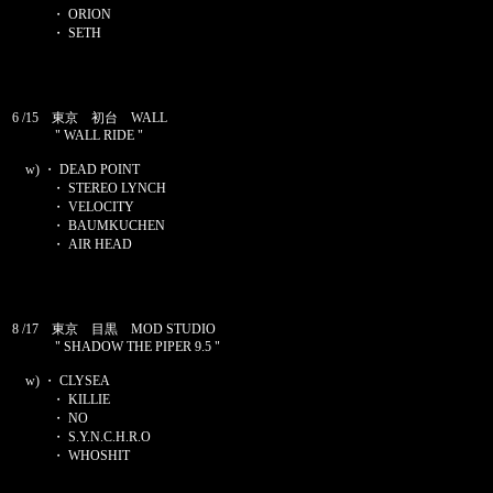
・ ORION
・ SETH
6 /15 東京 初台 WALL
" WALL RIDE "
w) ・ DEAD POINT
・ STEREO LYNCH
・ VELOCITY
・ BAUMKUCHEN
・ AIR HEAD
8 /17 東京 目黒 MOD STUDIO
" SHADOW THE PIPER 9.5 "
w) ・ CLYSEA
・ KILLIE
・ NO
・ S.Y.N.C.H.R.O
・ WHOSHIT