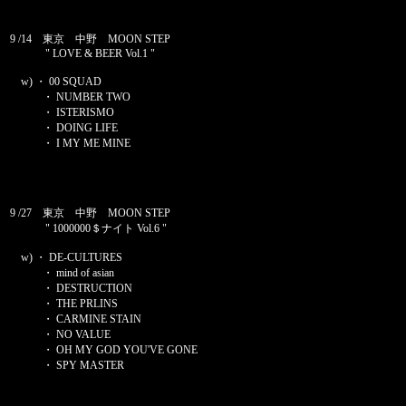
9 /14 東京 中野 MOON STEP
" LOVE & BEER Vol.1 "
w) ・ 00 SQUAD
・ NUMBER TWO
・ ISTERISMO
・ DOING LIFE
・ I MY ME MINE
9 /27 東京 中野 MOON STEP
" 1000000＄ナイト Vol.6 "
w) ・ DE-CULTURES
・ mind of asian
・ DESTRUCTION
・ THE PRLINS
・ CARMINE STAIN
・ NO VALUE
・ OH MY GOD YOU'VE GONE
・ SPY MASTER