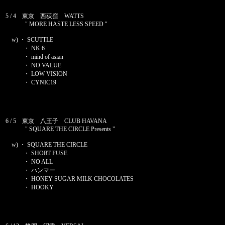
5 / 4 東京 西荻窪 WATTS
" MORE HASTE LESS SPEED "
w) ・ SCUTTLE
・ NK 6
・ mind of asian
・ NO VALUE
・ LOW VISION
・ CYNIC19
6 / 5 東京 八王子 CLUB HAVANA
" SQUARE THE CIRCLE Presents "
w) ・ SQUARE THE CIRCLE
・ SHORT FUSE
・ NO ALL
・ ハンマー
・ HONEY SUGAR MILK CHOCOLATES
・ HOOKY