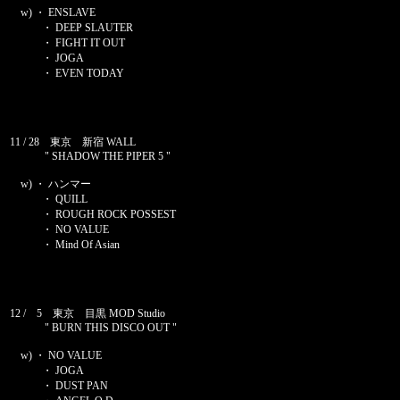
w) ・ ENSLAVE
・ DEEP SLAUTER
・ FIGHT IT OUT
・ JOGA
・ EVEN TODAY
11 / 28 東京 新宿 WALL
" SHADOW THE PIPER 5 "
w) ・ ハンマー
・ QUILL
・ ROUGH ROCK POSSEST
・ NO VALUE
・ Mind Of Asian
12 / 5 東京 目黒 MOD Studio
" BURN THIS DISCO OUT "
w) ・ NO VALUE
・ JOGA
・ DUST PAN