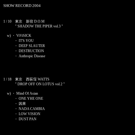
SHOW RECORD 2004
1 / 10 東京 新宿 D.O.M
" SHADOW THE PIPER vol.3 "
w) ・ ViViSICK
・ IT'S YOU
・ DEEP SLAUTER
・ DESTRUCTION
・ Anthropic Disease
1 / 18 東京 西荻窪 WATTS
" DROP OFF ON LOTUS vol.2 "
w) ・ Mind Of Asian
・ ONE YHE ONE
・ 因果
・ NADA CAMBIA
・ LOW VISION
・ DUST PAN