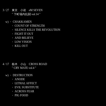
3 / 27 東京 小岩 eM SEVEN
" 下町場内乱闘 vol.14 "
w) ・ CHAKKAMEN
・ COUNT OF STRENGTH
・ SILENCE KILLS THE REVOLUTION
・ FIGHT IT OUT
・ AND BELIEVE
・ LOW VISION
・ KILL OUT
4 / 17 栃木 小山 CROSS ROAD
" CRY MATE vol.4 "
w) ・ DESTRUCTION
・ ANODE
・ LETHAL AFFECT
・ EVIL SUBSTITUTE
・ ACROSS FEAR
・ PIG FOOD