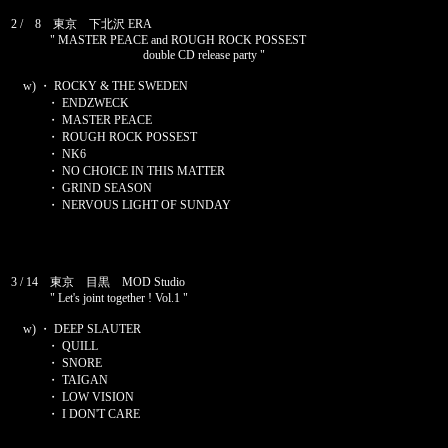
2 / 8 東京 下北沢 ERA
" MASTER PEACE and ROUGH ROCK POSSEST
double CD release party "
w) ・ ROCKY & THE SWEDEN
・ ENDZWECK
・ MASTER PEACE
・ ROUGH ROCK POSSEST
・ NK6
・ NO CHOICE IN THIS MATTER
・ GRIND SEASON
・ NERVOUS LIGHT OF SUNDAY
3 / 14 東京 目黒 MOD Studio
" Let's joint together ! Vol.1 "
w) ・ DEEP SLAUTER
・ QUILL
・ SNORE
・ TAIGAN
・ LOW VISION
・ I DON'T CARE