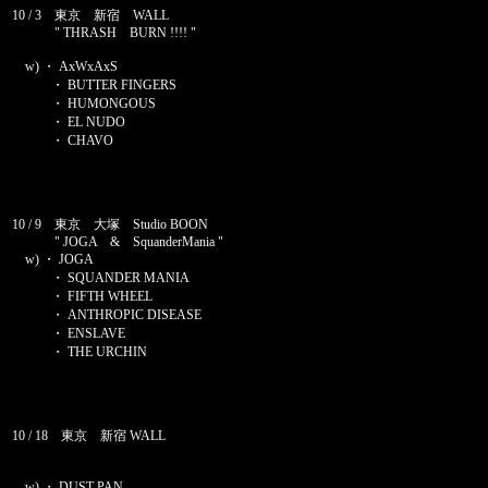
10 / 3 東京 新宿 WALL
" THRASH BURN !!!! "
w) ・ AxWxAxS
・ BUTTER FINGERS
・ HUMONGOUS
・ EL NUDO
・ CHAVO
10 / 9 東京 大塚 Studio BOON
" JOGA & SquanderMania "
w) ・ JOGA
・ SQUANDER MANIA
・ FIFTH WHEEL
・ ANTHROPIC DISEASE
・ ENSLAVE
・ THE URCHIN
10 / 18 東京 新宿 WALL
w) ・ DUST PAN