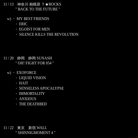
11 / 13 神奈川 相模原 Ｔ★ROCKS
" BACK TO THE FUTURE "
w) ・ MY BEST FRIENDS
・ ERIC
・ EGOIST FOR MEN
・ SILENCE KILLS THE REVOLUTION
11 / 20 静岡 静岡 SUNASH
" OH! FIGHT FOR 054 "
w) ・ EXOFORCE
・ LIQUID VISION
・ HAIT
・ SENSELESS APOCALYPSE
・ IMMORTALITY
・ ANXIOUS
・ THE DEATHBED
11 / 22 東京 新宿 WALL
" SHINNIGMOMENT 4 "