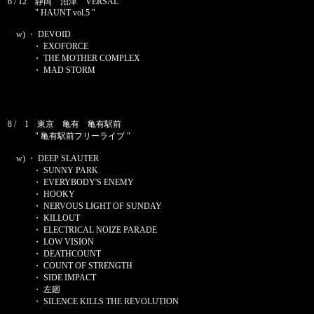
6 / 12 静岡 沼津 VERSAL
" HAUNT vol.5 "
w) ・ DEVOID
・ EXOFORCE
・ THE MOTHER COMPLEX
・ MAD STORM
8 / 1 東京 亀有 亀有駅前
" 亀有駅前フリーライブ "
w) ・ DEEP SLAUTER
・ SUNNY PARK
・ EVERYBODY'S ENEMY
・ HOOKY
・ NERVOUS LIGHT OF SUNDAY
・ KILLOUT
・ ELECTRICAL NOIZE PARADE
・ LOW VISION
・ DEATHCOUNT
・ COUNT OF STRENGTH
・ SIDE IMPACT
・ 左廻
・ SILENCE KILLS THE REVOLUTION