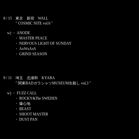
8 / 15 東京 新宿 WALL
" COSMIC NITE vol.6 "
w) ・ ANODE
・ MASTER PEACE
・ NERVOUS LIGHT OF SUNDAY
・ AxWxAxS
・ GRIND SEASON
9 / 11 埼玉 北浦和 KYARA
" 関東BADガラシャツMUSEUM生殺し vol,3 "
w) ・ FUZZ CALL
・ ROCKY&The SWEDEN
・ 爆心地
・ BEAST
・ SHOOT MASTER
・ DUST PAN